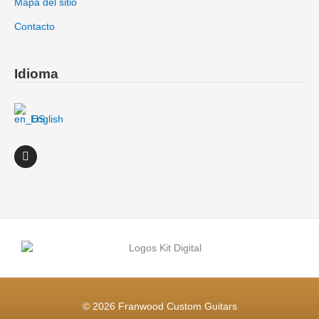
Mapa del sitio
Contacto
Idioma
English
I
n
s
t
a
g
r
a
m
© 2026
Franwood Custom Guitars